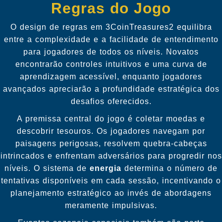
Regras do Jogo
O design de regras em 3CoinTreasures2 equilibra
entre a complexidade e a facilidade de entendimento
para jogadores de todos os níveis. Novatos
encontrarão controles intuitivos e uma curva de
aprendizagem acessível, enquanto jogadores
avançados apreciarão a profundidade estratégica dos
desafios oferecidos.
A premissa central do jogo é coletar moedas e
descobrir tesouros. Os jogadores navegam por
paisagens perigosas, resolvem quebra-cabeças
intrincados e enfrentam adversários para progredir nos
níveis. O sistema de
energia
determina o número de
tentativas disponíveis em cada sessão, incentivando o
planejamento estratégico ao invés de abordagens
meramente impulsivas.