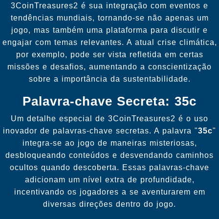
3CoinTreasures2 é sua integração com eventos e
tendências mundiais, tornando-se não apenas um
jogo, mas também uma plataforma para discutir e
engajar com temas relevantes. A atual crise climática,
por exemplo, pode ser vista refletida em certas
missões e desafios, aumentando a conscientização
sobre a importância da sustentabilidade.
Palavra-chave Secreta: 35c
Um detalhe especial de 3CoinTreasures2 é o uso
inovador de palavras-chave secretas. A palavra "
35c
"
integra-se ao jogo de maneiras misteriosas,
desbloqueando conteúdos e desvendando caminhos
ocultos quando descoberta. Essas palavras-chave
adicionam um nível extra de profundidade,
incentivando os jogadores a se aventurarem em
diversas direções dentro do jogo.