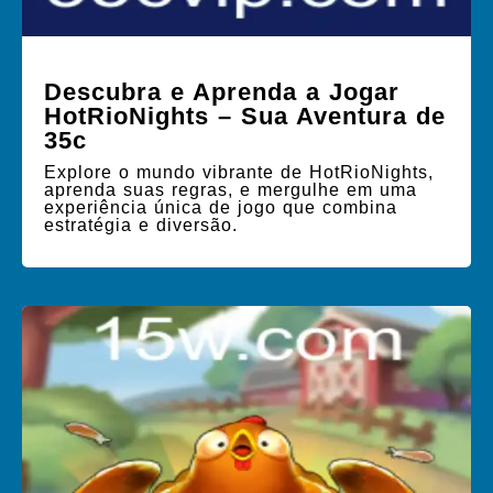
Descubra e Aprenda a Jogar
HotRioNights – Sua Aventura de
35c
Explore o mundo vibrante de HotRioNights,
aprenda suas regras, e mergulhe em uma
experiência única de jogo que combina
estratégia e diversão.