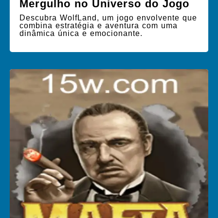
Mergulho no Universo do Jogo
Descubra WolfLand, um jogo envolvente que
combina estratégia e aventura com uma
dinâmica única e emocionante.