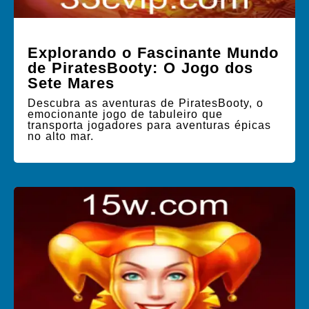
Explorando o Fascinante Mundo
de PiratesBooty: O Jogo dos
Sete Mares
Descubra as aventuras de PiratesBooty, o
emocionante jogo de tabuleiro que
transporta jogadores para aventuras épicas
no alto mar.