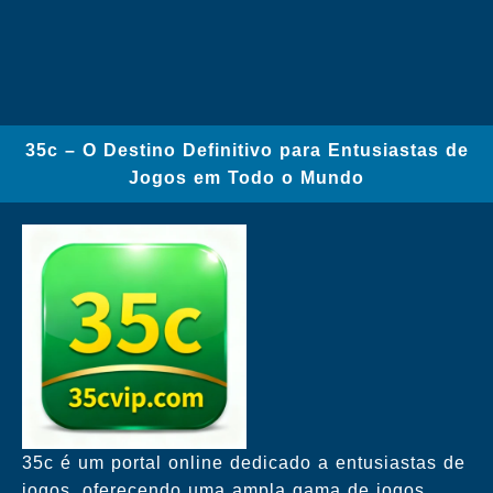
35c – O Destino Definitivo para Entusiastas de
Jogos em Todo o Mundo
35c é um portal online dedicado a entusiastas de
jogos, oferecendo uma ampla gama de jogos