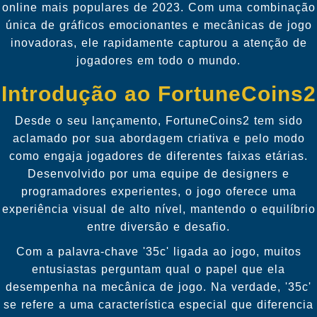
online mais populares de 2023. Com uma combinação
única de gráficos emocionantes e mecânicas de jogo
inovadoras, ele rapidamente capturou a atenção de
jogadores em todo o mundo.
Introdução ao FortuneCoins2
Desde o seu lançamento, FortuneCoins2 tem sido
aclamado por sua abordagem criativa e pelo modo
como engaja jogadores de diferentes faixas etárias.
Desenvolvido por uma equipe de designers e
programadores experientes, o jogo oferece uma
experiência visual de alto nível, mantendo o equilíbrio
entre diversão e desafio.
Com a palavra-chave '35c' ligada ao jogo, muitos
entusiastas perguntam qual o papel que ela
desempenha na mecânica de jogo. Na verdade, '35c'
se refere a uma característica especial que diferencia