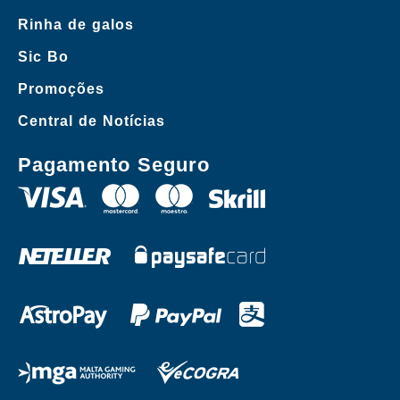
Rinha de galos
Sic Bo
Promoções
Central de Notícias
Pagamento Seguro