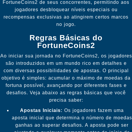
FortuneCoins2 de seus concorrentes, permitindo aos
jogadores desbloquear níveis especiais ou
recompensas exclusivas ao atingirem certos marcos
no jogo.
Regras Básicas do
FortuneCoins2
Ao iniciar sua jornada no FortuneCoins2, os jogadores
são introduzidos em um mundo rico em detalhes e
com diversas possibilidades de apostas. O principal
objetivo é simples: acumular o máximo de moedas da
fortuna possível, avançando por diferentes fases e
desafios. Veja abaixo as regras básicas que você
precisa saber:
Apostas Iniciais:
Os jogadores fazem uma
aposta inicial que determina o número de moedas
ganhas ao superar desafios. A aposta pode ser