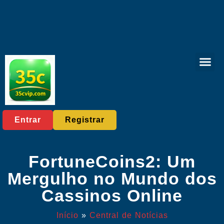
Esportes virt
Caça-níqu
Rinha de galos
Central de No
Entrar
Registrar
FortuneCoins2: Um
Mergulho no Mundo dos
Cassinos Online
Início
»
Central de Notícias