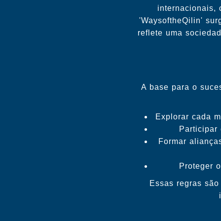
internacionais,
'WaysoftheQilin' su
reflete uma socieda
A base para o suce
Explorar cada m
Participar
Formar alianças
Proteger o
Essas regras são