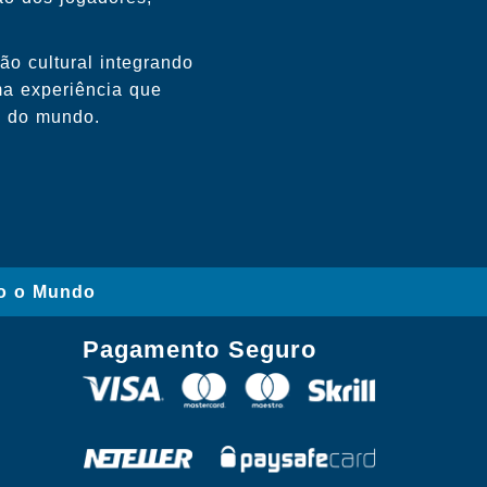
ão cultural integrando
ma experiência que
s do mundo.
do o Mundo
Pagamento Seguro