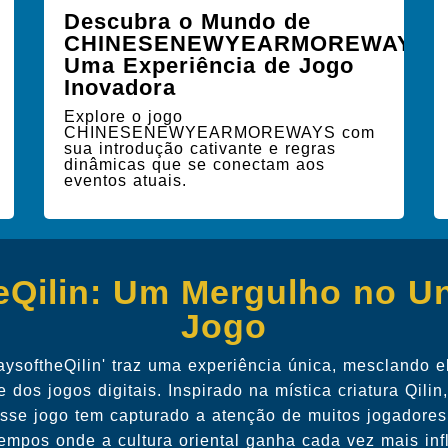
Descubra o Mundo de
CHINESENEWYEARMOREWAYS:
Uma Experiência de Jogo
Inovadora
Explore o jogo
CHINESENEWYEARMOREWAYS com
sua introdução cativante e regras
dinâmicas que se conectam aos
eventos atuais.
Qilin: Um Mergulho no U
Jogo
ysoftheQilin' traz uma experiência única, mesclando e
dos jogos digitais. Inspirado na mística criatura Qilin
 esse jogo tem capturado a atenção de muitos jogadore
empos onde a cultura oriental ganha cada vez mais inf