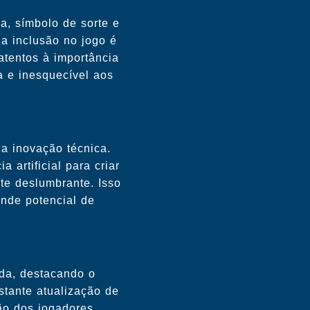
ca, símbolo de sorte e
ua inclusão no jogo é
tentos à importância
a e inesquecível aos
la inovação técnica.
a artificial para criar
te deslumbrante. Isso
ande potencial de
ada, destacando o
stante atualização de
ão dos jogadores,