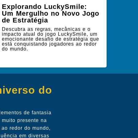
Explorando LuckySmile:
Um Mergulho no Novo Jogo
de Estratégia
Descubra as regras, mecânicas e o
impacto atual do jogo LuckySmile, um
emocionante desafio de estratégia que
está conquistando jogadores ao redor
do mundo.
niverso do
lementos de fantasia
, muito presente na
s ao redor do mundo,
luência em diversas