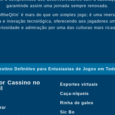
garantindo assim uma jornada sempre renovada.
theQilin' é mais do que um simples jogo; é uma imers
ra e inovação tecnológica, oferecendo aos jogadores u
uriosidade e admiração por uma das culturas mais rica
estino Definitivo para Entusiastas de Jogos em To
or Cassino no
Esportes virtuais
l
Caça-níqueis
Rinha de galos
rar
Sic Bo