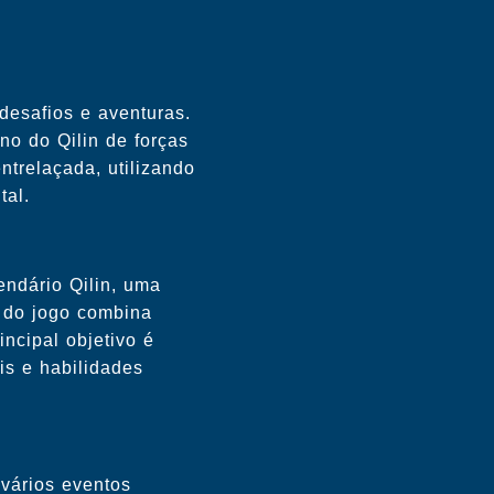
desafios e aventuras.
o do Qilin de forças
trelaçada, utilizando
tal.
endário Qilin, uma
a do jogo combina
ncipal objetivo é
is e habilidades
 vários eventos