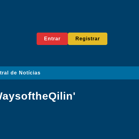
Entrar
Registrar
tral de Notícias
aysoftheQilin'