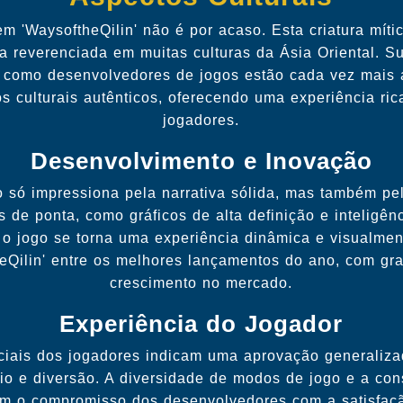
m 'WaysoftheQilin' não é por acaso. Esta criatura míti
a reverenciada em muitas culturas da Ásia Oriental. S
 como desenvolvedores de jogos estão cada vez mais a
os culturais autênticos, oferecendo uma experiência ric
jogadores.
Desenvolvimento e Inovação
o só impressiona pela narrativa sólida, mas também pe
 de ponta, como gráficos de alta definição e inteligênci
, o jogo se torna uma experiência dinâmica e visualmen
eQilin' entre os melhores lançamentos do ano, com gr
crescimento no mercado.
Experiência do Jogador
ciais dos jogadores indicam uma aprovação generaliz
afio e diversão. A diversidade de modos de jogo e a con
em o compromisso dos desenvolvedores com a satisfaç