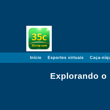
Início
Esportes virtuais
Caça-níq
Explorando o 