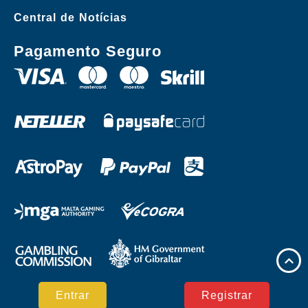
Central de Notícias
Pagamento Seguro
Entrar
Registrar
Copyright © 35c Cassino Reservado