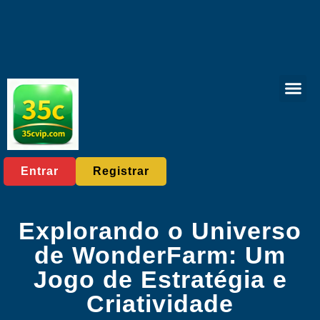
Esportes virt
Caça-níqu
Rinha de galos
Central de No
Entrar
Registrar
Explorando o Universo
de WonderFarm: Um
Jogo de Estratégia e
Criatividade