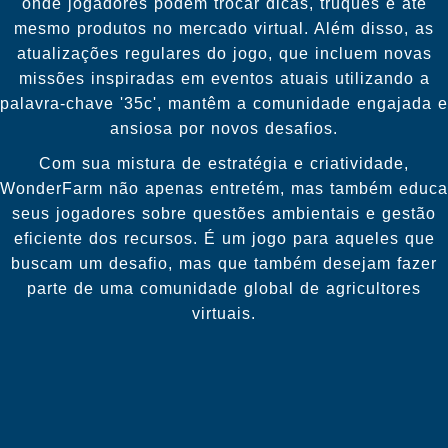
onde jogadores podem trocar dicas, truques e até
mesmo produtos no mercado virtual. Além disso, as
atualizações regulares do jogo, que incluem novas
missões inspiradas em eventos atuais utilizando a
palavra-chave '35c', mantêm a comunidade engajada e
ansiosa por novos desafios.
Com sua mistura de estratégia e criatividade,
WonderFarm não apenas entretém, mas também educa
seus jogadores sobre questões ambientais e gestão
eficiente dos recursos. É um jogo para aqueles que
buscam um desafio, mas que também desejam fazer
parte de uma comunidade global de agricultores
virtuais.