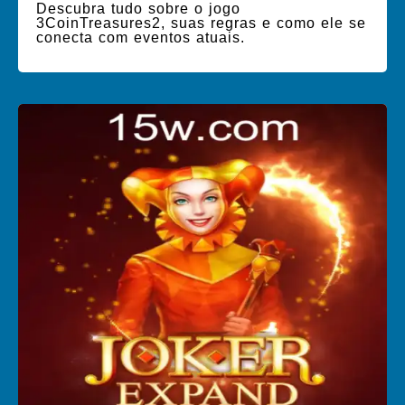
Descubra tudo sobre o jogo
3CoinTreasures2, suas regras e como ele se
conecta com eventos atuais.