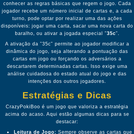
conhecer as regras básicas que regem o jogo. Cada
jogador recebe um número inicial de cartas e, a cada
turno, pode optar por realizar uma das ações
disponíveis: jogar uma carta, sacar uma nova carta do
baralho, ou ativar a jogada especial "
35c
".
A ativação da "35c" permite ao jogador modificar a
dinâmica do jogo, seja alterando a pontuação das
cartas em jogo ou forçando os adversários a
descartarem determinadas cartas. Isso exige uma
análise cuidadosa do estado atual do jogo e das
intenções dos outros jogadores.
Estratégias e Dicas
CrazyPokiBoo é um jogo que valoriza a estratégia
acima do acaso. Aqui estão algumas dicas para se
destacar:
Leitura de Jogo:
Sempre observe as cartas que