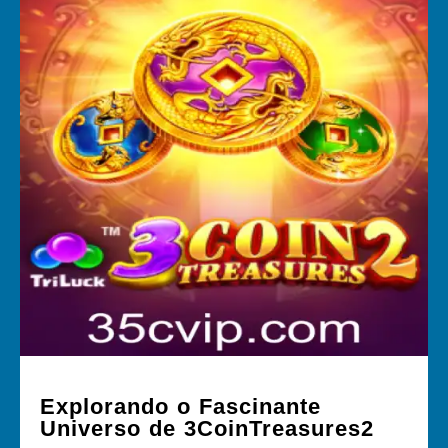
Explorando o Fascinante
Universo de 3CoinTreasures2