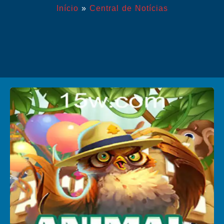
Início
»
Central de Notícias