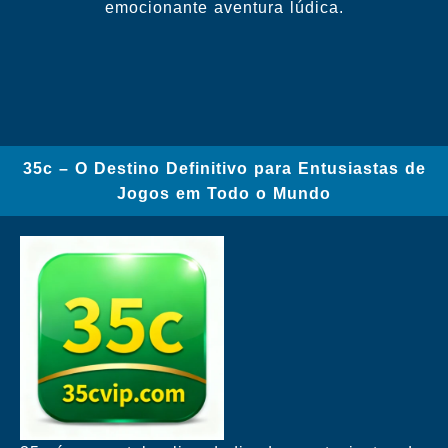
emocionante aventura lúdica.
35c – O Destino Definitivo para Entusiastas de
Jogos em Todo o Mundo