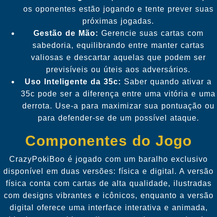
os oponentes estão jogando e tente prever suas
próximas jogadas.
Gestão de Mão:
Gerencie suas cartas com
sabedoria, equilibrando entre manter cartas
valiosas e descartar aquelas que podem ser
previsíveis ou úteis aos adversários.
Uso Inteligente da 35c:
Saber quando ativar a
35c pode ser a diferença entre uma vitória e uma
derrota. Use-a para maximizar sua pontuação ou
para defender-se de um possível ataque.
Componentes do Jogo
CrazyPokiBoo é jogado com um baralho exclusivo
disponível em duas versões: física e digital. A versão
física conta com cartas de alta qualidade, ilustradas
com designs vibrantes e icônicos, enquanto a versão
digital oferece uma interface interativa e animada,